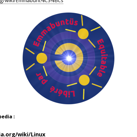
a.org/wiki/Emmabunt%C3%BCs
edia :
ia.org/wiki/Linux