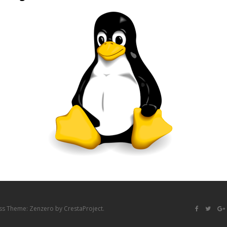
ss Theme:
Zenzero
by CrestaProject.
Facebook
Twitter