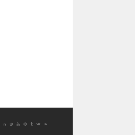
Google
Linkedin
Instagram
YouTube
Pinterest
Tumblr
VK
RSS
Plus