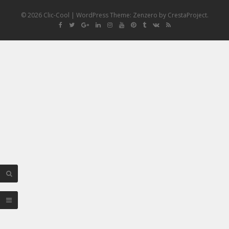
© 2026 Clic-Cool
|
WordPress Theme:
Zenzero
by CrestaProject.
Facebook
Twitter
Google
Linkedin
Instagram
YouTube
Pinterest
Tumblr
VK
RSS
Plus