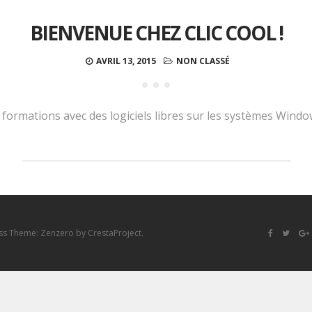
BIENVENUE CHEZ CLIC COOL !
AVRIL 13, 2015
NON CLASSÉ
t formations avec des logiciels libres sur les systèmes Windo
ss Theme:
Zenzero
by CrestaProject.
Facebook
Twitter