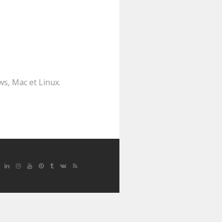
ws, Mac et Linux.
Google
Linkedin
Instagram
YouTube
Pinterest
Tumblr
VK
RSS
Plus